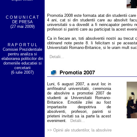
Promotia 2008 este formata atat din studentii care
C O M U N I C A T
4 ani, cat si din studentii care au absolvit facu
DE PRESA
universitatii s-a dovedit a fi neincapator pentru
(27 mai 2009)
profesori si parinti care au participat la acest even
Ca in fiecare an, toti absolventii nostri au trecut
obtinand note peste 8. Ii felicitam si pe aceasta
R A P O R T U L
Universitatii Romano-Britanice, si le uram mult succe
Comisiei Prezidentiale
pentru analiza si
Detalii...
elaborarea politicilor din
domeniile educatiei si
cercetarii
(6 iulie 2007)
Luni, 6 august 2007, a avut loc in
amfiteatrul universitatii, ceremonia
de absolvire a promotiei 2007 de
studenti ai Universitatii Romano-
Britanice. Emotiile zilei au fost
impartasite deopotriva de
absolventi, profesori, parinti si
prieteni invitati sa ia parte la acest
eveniment.
Detalii...
>> Opinii ale studentilor, la absolvire