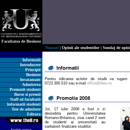
Facultatea de Business
Noutati
|
Opinii ale studentilor
|
Sondaj de opin
Informatii
Introducere
Principii
Business
Pentru ridicarea actelor de studii va rugam
Invatamant
0723.300.510 sau e-mail
office@theu.ro
Admiterea
Promotii studenti
Burse si premii
Staff-ul facultatii
Informatii studenti
Joi, 17 iulie 2008 a fost o zi
Test de admitere
deosebita pentru Universitatea
Editura
Romano-Britanica, ziua cand 2 serii
de studenti ai universitatii au
sarbatorit finalizare studiilor.
English version