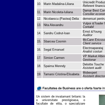
Unicredit Produz
10.
Marin Madalina-Liliana
Referent financi
Damar Best Con
11.
Marin Nicoleta-Iuliana
Consilier econ
12.
Nicolaescu (Pastea) Delia
demersuri pentru 
Vulpoi &Toader
13.
Nita Alexandru
Contabil
Ernst &Young
14.
Sandru Codrut-Ioan
Auditor
McCann Ericss
15.
Sbarcea Cosmin
Client service
Electroaparataj
16.
Segal Emanuel
Analist costuri
VP Market Albin
17.
Simion Carmen
Gestionar
Deloitte Touche
18.
Spaima Menndy
Asistent audit
Mobexpert
19.
Tamarsi Cristina-Elisabeta
Asistent directo
Un sistem de invatamant britanic la
o universitate prestigioasa, o
facultate de elita, o specializare