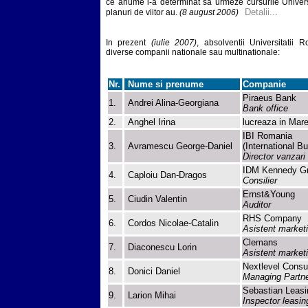
ce anume i-a determinat sa urmeze cursurile Univers
Detalii...
planuri de viitor au.
(8 august 2006)
In prezent
(iulie 2007)
, absolventii Universitatii 
diverse companii nationale sau multinationale:
Nr.
Nume si prenume
Companie
Piraeus Bank
1.
Andrei Alina-Georgiana
Bank office
2.
Anghel Irina
lucreaza in Mare
IBI Romania
3.
Avramescu George-Daniel
(International B
Director vanzari
IDM Kennedy G
4.
Caploiu Dan-Dragos
Consilier
Ernst&Young
5.
Ciudin Valentin
Auditor
RHS Company
6.
Cordos Nicolae-Catalin
Asistent market
Clemans
7.
Diaconescu Lorin
Asistent market
Nextlevel Consu
8.
Donici Daniel
Managing Partn
Sebastian Leasi
9.
Larion Mihai
Inspector leasin