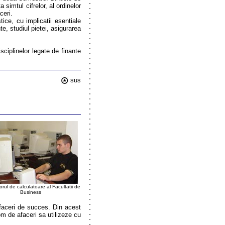
simtul cifrelor, al ordinelor
ceri.
stice, cu implicatii esentiale
te, studiul pietei, asigurarea
sciplinelor legate de finante
sus
rul de calculatoare al Facultatii de
Business
faceri de succes. Din acest
om de afaceri sa utilizeze cu