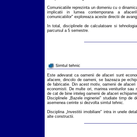
Comunicatiile reprezinta un domeniu cu o dinamica
implicatii in lumea contemporana a afacerilo
comunicatiilor" exploreaza aceste directii de avan
In total, disciplinele de calculatoare si tehnologi
parcursul a 5 semestre.
Este adevarat ca oamenii de afaceri sunt economi
afacere, dincolo de oameni, se bazeaza pe echipam
de fabricatie. Din acest motiv, oamenii de afaceri 
economisti. De multe ori, marirea veniturilor sau 
de cat de bine inteleg oamenii de afaceri echipam
Disciplinele „Bazele ingineriei" studiate timp de
asemenea cerinte si dezvolta simtul tehnic.
Disciplina „Investitii imobiliare" intra in unele detal
alte constructii.