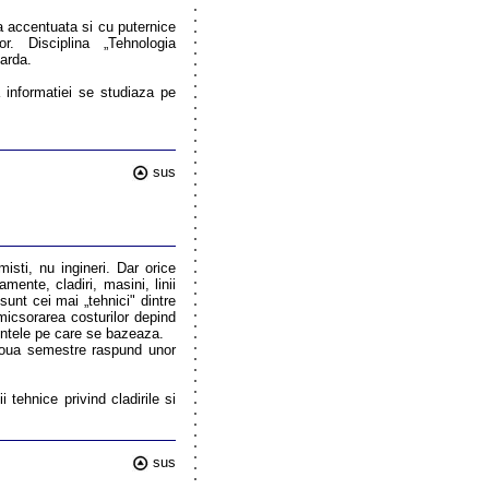
 accentuata si cu puternice
r. Disciplina „Tehnologia
garda.
a informatiei se studiaza pe
sus
sti, nu ingineri. Dar orice
ente, cladiri, masini, linii
sunt cei mai „tehnici" dintre
micsorarea costurilor depind
entele pe care se bazeaza.
 doua semestre raspund unor
ii tehnice privind cladirile si
sus