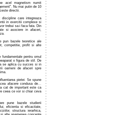
une acel magnetism numit
agement". Nu mai putin de 10
este directii.
t discipline care integreaza
ntii in exercitii complexe si
r trebui sa-i faca fata. Din
ate si asociere in afaceri,
aza.
e pun bazele teoretice ale
, competitie, profit si alte
le fundamentale pentru omul
aparat o figura de stil. De
ra se aplica cu succes si in
orii oameni de afaceri spre
xima.
nfluentarea pietei. Se spune
 acea afacere condusa de…
ata cat de important este ca
ere ceea ce vor si chiar ceva
are pune bazele studierii
, eficienta si eficacitate,
iilor, structura ierarhica,
i si alte asemenea concepte