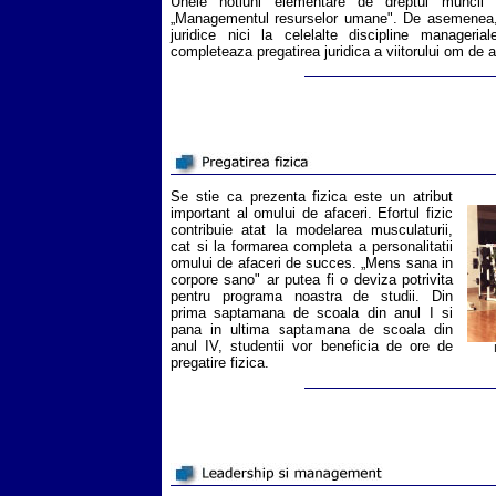
Unele notiuni elementare de dreptul muncii 
„Managementul resurselor umane". De asemenea, n
juridice nici la celelalte discipline manageria
completeaza pregatirea juridica a viitorului om de a
Se stie ca prezenta fizica este un atribut
important al omului de afaceri. Efortul fizic
contribuie atat la modelarea musculaturii,
cat si la formarea completa a personalitatii
omului de afaceri de succes. „Mens sana in
corpore sano" ar putea fi o deviza potrivita
pentru programa noastra de studii. Din
prima saptamana de scoala din anul I si
pana in ultima saptamana de scoala din
anul IV, studentii vor beneficia de ore de
pregatire fizica.