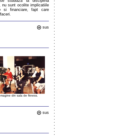
se studiaza la disciplina
u sunt ocolite implicatiile
le si financiare, fapt care
faceri.
sus
Imagine din sala de fitness.
sus