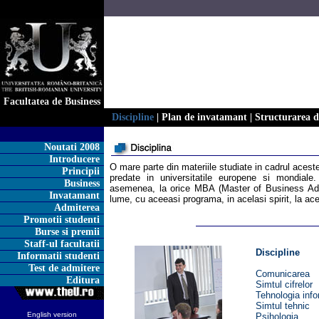
Facultatea de Business
Discipline
|
Plan de invatamant
|
Structurarea di
Noutati 2008
Introducere
O mare parte din materiile studiate in cadrul aceste
Principii
predate in universitatile europene si mondial
Business
asemenea, la orice MBA (Master of Business Admi
Invatamant
lume, cu aceeasi programa, in acelasi spirit, la ace
Admiterea
Promotii studenti
Burse si premii
Staff-ul facultatii
Discipline
Informatii studenti
Test de admitere
Comunicarea
Editura
Simtul cifrelor
Tehnologia infor
Simtul tehnic
English version
Psihologia