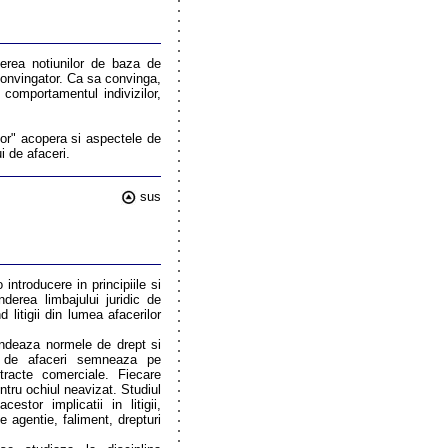
gerea notiunilor de baza de
convingator. Ca sa convinga,
 comportamentul indivizilor,
lor" acopera si aspectele de
i de afaceri.
sus
 introducere in principiile si
derea limbajului juridic de
d litigii din lumea afacerilor
fundeaza normele de drept si
ii de afaceri semneaza pe
tracte comerciale. Fiecare
entru ochiul neavizat. Studiul
stor implicatii in litigii,
de agentie, faliment, drepturi