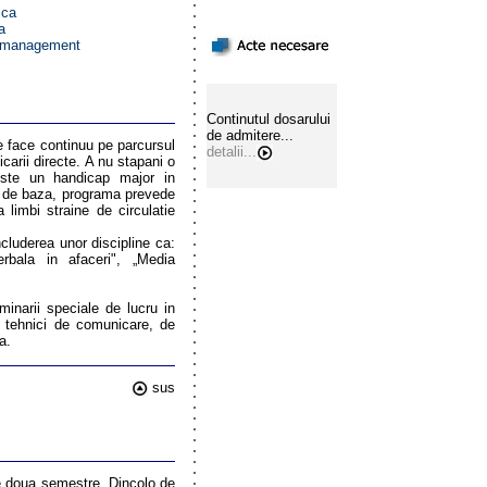
ica
a
i management
Continutul dosarului
de admitere...
e face continuu pe parcursul
detalii...
arii directe. A nu stapani o
 este un handicap major in
na de baza, programa prevede
limbi straine de circulatie
includerea unor discipline ca:
erbala in afaceri", „Media
minarii speciale de lucru in
in tehnici de comunicare, de
a.
sus
de doua semestre. Dincolo de