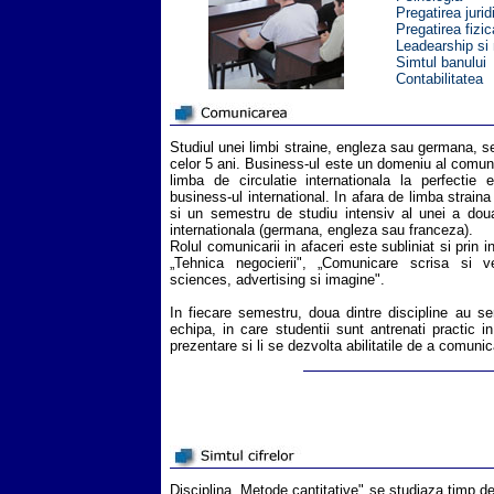
Pregatirea jurid
Pregatirea fizic
Leadearship s
Simtul banului
Contabilitatea
Studiul unei limbi straine, engleza sau germana, s
celor 5 ani. Business-ul este un domeniu al comunic
limba de circulatie internationala la perfectie
business-ul international. In afara de limba strai
si un semestru de studiu intensiv al unei a doua 
internationala (germana, engleza sau franceza).
Rolul comunicarii in afaceri este subliniat si prin 
„Tehnica negocierii", „Comunicare scrisa si v
sciences, advertising si imagine".
In fiecare semestru, doua dintre discipline au se
echipa, in care studentii sunt antrenati practic 
prezentare si li se dezvolta abilitatile de a comunic
Disciplina „Metode cantitative" se studiaza timp 