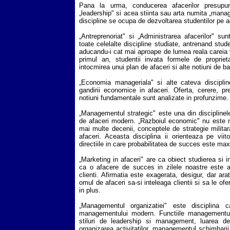
Pana la urma, conducerea afacerilor presup
„leadership" si acea stiinta sau arta numita „man
discipline se ocupa de dezvoltarea studentilor pe ac
„Antreprenoriat" si „Administrarea afacerilor" sun
toate celelalte discipline studiate, antrenand stude
aducandu-i cat mai aproape de lumea reala careia vo
primul an, studentii invata formele de propriet
intocmirea unui plan de afaceri si alte notiuni de b
„Economia manageriala" si alte cateva disciplin
gandirii economice in afaceri. Oferta, cerere, pret
notiuni fundamentale sunt analizate in profunzime.
„Managementul strategic" este una din discipline
de afaceri modern. „Razboiul economic" nu este ne
mai multe decenii, conceptele de strategie milita
afaceri. Aceasta disciplina ii orienteaza pe viit
directiile in care probabilitatea de succes este ma
„Marketing in afaceri" are ca obiect studierea si i
ca o afacere de succes in zilele noastre este
clienti. Afirmatia este exagerata, desigur, dar ar
omul de afaceri sa-si inteleaga clientii si sa le of
in plus.
„Managementul organizatiei" este disciplina c
managementului modern. Functiile managementului
stiluri de leadership si management, luarea deciz
organizarea activitatilor, managementul schimbari