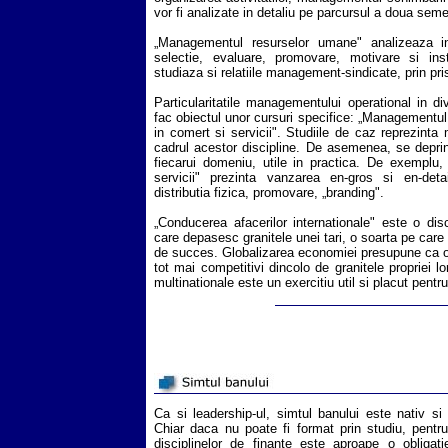
vor fi analizate in detaliu pe parcursul a doua seme
„Managementul resurselor umane" analizeaza 
selectie, evaluare, promovare, motivare si inst
studiaza si relatiile management-sindicate, prin pri
Particularitatile managementului operational in di
fac obiectul unor cursuri specifice: „Managementu
in comert si servicii". Studiile de caz reprezinta
cadrul acestor discipline. De asemenea, se deprin
fiecarui domeniu, utile in practica. De exemplu
servicii" prezinta vanzarea en-gros si en-det
distributia fizica, promovare, „branding".
„Conducerea afacerilor internationale" este o disci
care depasesc granitele unei tari, o soarta pe care
de succes. Globalizarea economiei presupune ca o
tot mai competitivi dincolo de granitele propriei lo
multinationale este un exercitiu util si placut pentru
Ca si leadership-ul, simtul banului este nativ si
Chiar daca nu poate fi format prin studiu, pentru
disciplinelor de finante este aproape o obliga