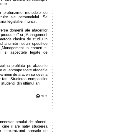
stre.
in profunzime metodele de
ruire ale personalului. Se
sma legislatiei muncii.
verse domenii ale afacerilor
l productiei" si „Management
 metoda clasica de studiu in
d anumite notiuni specifice
, „Management in comert si
ail si aspectele legate de
plina profilata pe afacerile
 o au aproape toate afacerile
amenii de afaceri sa devina
r tari. Studierea companiilor
 studentii din ultimul an.
sus
 necesar omului de afaceri.
 cine il are nativ studierea
tie, maximizand sansele de