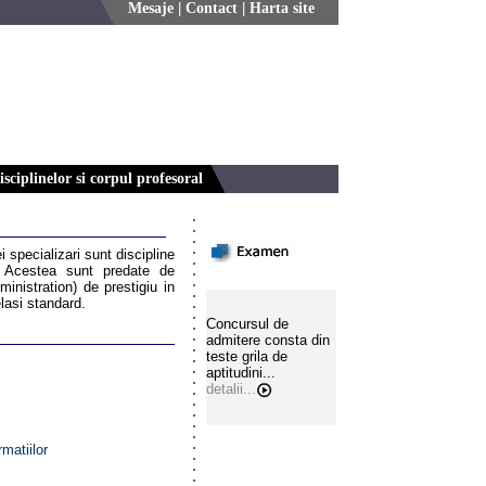
Mesaje
|
Contact
|
Harta site
sciplinelor si corpul profesoral
i specializari sunt discipline
e. Acestea sunt predate de
nistration) de prestigiu in
lasi standard.
Concursul de
admitere consta din
teste grila de
aptitudini...
detalii...
matiilor