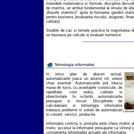
metodele matematice si formule, disciplina dezvolta 
de marime, un atribut fundamental al omului de afa
„Bazele statisticii" ajuta la formarea gandirii stati
pentru business (evaluarea riscului, asigurari, finan
calitatii).
Studiile de caz si temele practice la majoritatea di
se bazeaza pe calcule si evaluari numerice
In orice plan de afaceri actual,
automatizarile joaca un anumit rol, uneori
chiar esential. Automatizarile pot inlocui
mana de lucru, cu avantajele cunoscute, de
rapiditate, cost redus, calitate si
obiectivitate. In schimb, automatizarile
presupun si riscuri. Disciplinele de
calculatoare si tehnologia informatiei
trateaza probleme si solutii de automatizari
Laborato
in comert, servicii, productie.
Informatia corecta si prompta este cheia multor a
motiv, accesul la informatie presupune ca viitorul 
competenta tehnologiile actuale ale informatiei.