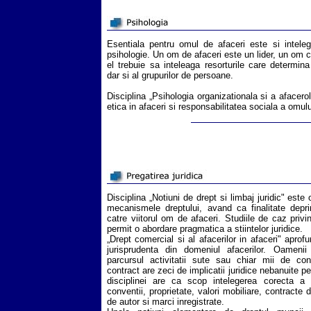
Esentiala pentru omul de afaceri este si intele
psihologie. Un om de afaceri este un lider, un om 
el trebuie sa inteleaga resorturile care determina
dar si al grupurilor de persoane.
Disciplina „Psihologia organizationala si a afacero
etica in afaceri si responsabilitatea sociala a omulu
Disciplina „Notiuni de drept si limbaj juridic" este o
mecanismele dreptului, avand ca finalitate deprin
catre viitorul om de afaceri. Studiile de caz privin
permit o abordare pragmatica a stiintelor juridice.
„Drept comercial si al afacerilor in afaceri" apro
jurisprudenta din domeniul afacerilor. Oamen
parcursul activitatii sute sau chiar mii de con
contract are zeci de implicatii juridice nebanuite p
disciplinei are ca scop intelegerea corecta a ace
conventii, proprietate, valori mobiliare, contracte 
de autor si marci inregistrate.